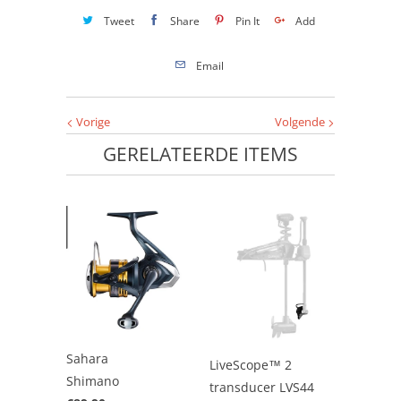
Tweet
Share
Pin It
Add
Email
Vorige
Volgende
GERELATEERDE ITEMS
Sahara
LiveScope™ 2
Shimano
transducer LVS44