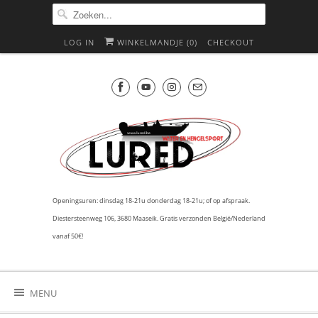
LOG IN
WINKELMANDJE (
0
)
CHECKOUT
Openingsuren: dinsdag 18-21u donderdag 18-21u; of op afspraak.
Diestersteenweg 106, 3680 Maaseik. Gratis verzonden België/Nederland
vanaf 50€!
MENU