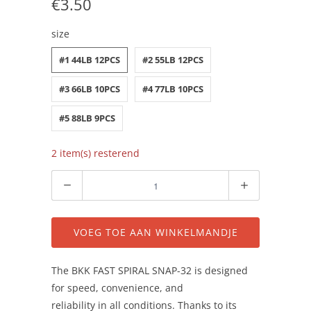
€3.50
size
#1 44LB 12PCS
#2 55LB 12PCS
#3 66LB 10PCS
#4 77LB 10PCS
#5 88LB 9PCS
2 item(s) resterend
Aantal
VOEG TOE AAN WINKELMANDJE
The BKK FAST SPIRAL SNAP-32 is designed
for speed, convenience, and
reliability in all conditions. Thanks to its