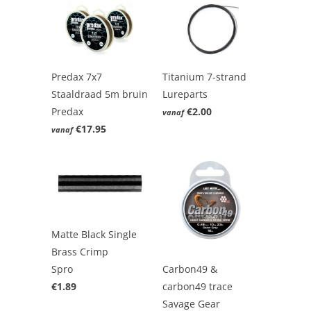
Predax 7x7
Titanium 7-strand
Staaldraad 5m bruin
Lureparts
Predax
€2.00
vanaf
€17.95
vanaf
Matte Black Single
Brass Crimp
Spro
Carbon49 &
€1.89
carbon49 trace
Savage Gear