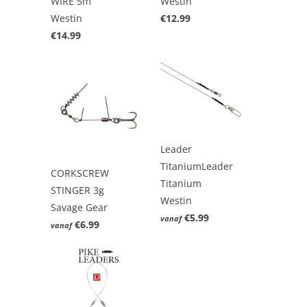
WIRE 5m
Westin
Westin
€12.99
€14.99
Leader
TitaniumLeader
CORKSCREW
Titanium
STINGER 3g
Westin
Savage Gear
€5.99
vanaf
€6.99
vanaf