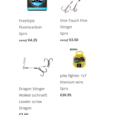
One-Touch Fine
FreeStyle
Stinger
Fluorocarbon
Spro
Spro
€3.50
€4.25
vanaf
vanaf
pike fighter 1x7
titanium wire
Spro
Dragon Stinger
€30.95
Wokkel (schroef)
Leader screw
Dragon
€3.60