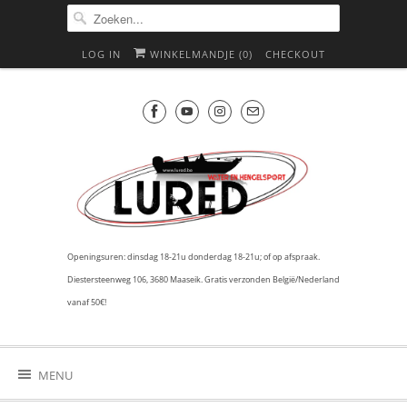
LOG IN
WINKELMANDJE (
0
)
CHECKOUT
Openingsuren: dinsdag 18-21u donderdag 18-21u; of op afspraak.
Diestersteenweg 106, 3680 Maaseik. Gratis verzonden België/Nederland
vanaf 50€!
MENU