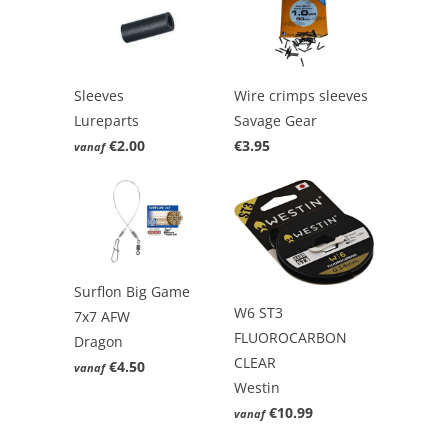
Sleeves
Wire crimps sleeves
Lureparts
Savage Gear
€2.00
€3.95
vanaf
Surflon Big Game
W6 ST3
7x7 AFW
FLUOROCARBON
Dragon
CLEAR
€4.50
vanaf
Westin
€10.99
vanaf