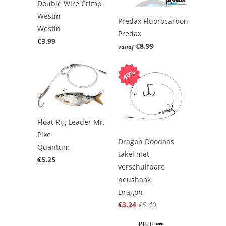
Double Wire Crimp
Westin
Predax Fluorocarbon
Westin
Predax
€3.99
€8.99
vanaf
40%
Float Rig Leader Mr.
Pike
Dragon Doodaas
Quantum
takel met
€5.25
verschuifbare
neushaak
Dragon
€3.24
€5.40