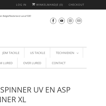
LOG IN
WINKELMANDJE (
0
)
CHECKOUT
en België/Nederland vanaf 50€!
JDM TACKLE
US TACKLE
TECHNIEKEN
M LURED
OVER LURED
CONTACT
 SPINNER UV EN ASP
NNER XL