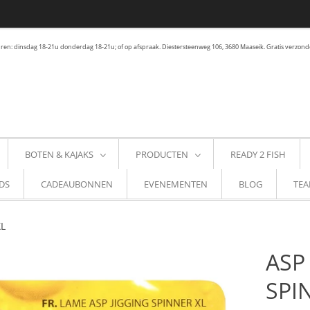
en: dinsdag 18-21u donderdag 18-21u; of op afspraak. Diestersteenweg 106, 3680 Maaseik. Gratis verzond
BOTEN & KAJAKS
PRODUCTEN
READY 2 FISH
DS
CADEAUBONNEN
EVENEMENTEN
BLOG
TEA
XL
ASP
SPI