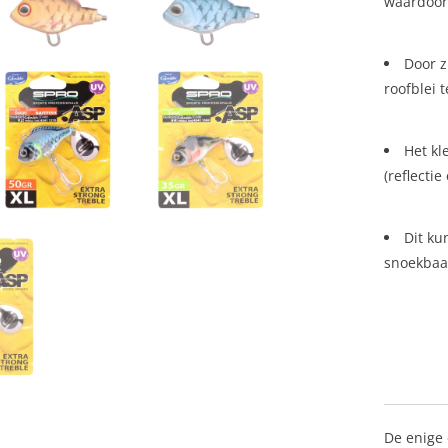
waardoor 
Door z
roofblei 
Het kl
(reflecti
Dit ku
snoekbaa
De enige 