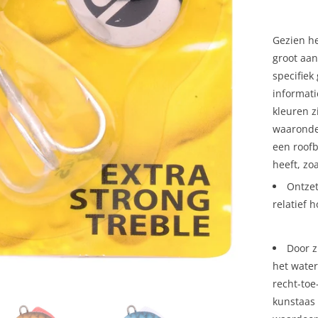
Gezien he
groot aan
specifie
informati
kleuren z
waaronder
een roof
heeft, zoa
Ontzet
relatief 
Door z
het water
recht-toe
kunstaas 