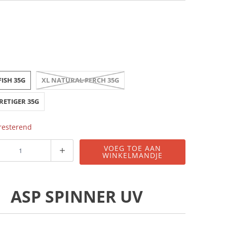
FISH 35G
XL NATURAL PERCH 35G
IRETIGER 35G
 resterend
VOEG TOE AAN
WINKELMANDJE
ASP SPINNER UV