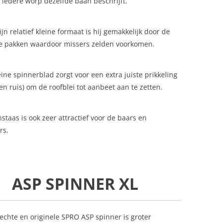
iedere worp dezelfde baan beschrijft.
ijn relatief kleine formaat is hij gemakkelijk door de
te pakken waardoor missers zelden voorkomen.
eine spinnerblad zorgt voor een extra juiste prikkeling
e en ruis) om de roofblei tot aanbeet aan te zetten.
nstaas is ook zeer attractief voor de baars en
rs.
ASP SPINNER XL
echte en originele SPRO ASP spinner is groter