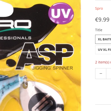
Spro
€9.99
Title
XL BAIT
UV XL F
2 item(s)
Aantal