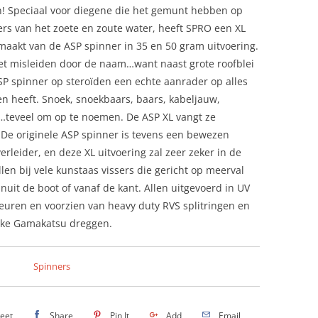
! Speciaal voor diegene die het gemunt hebben op
ers van het zoete en zoute water, heeft SPRO een XL
maakt van de ASP spinner in 35 en 50 gram uitvoering.
iet misleiden door de naam…want naast grote roofblei
SP spinner op steroïden een echte aanrader op alles
n heeft. Snoek, snoekbaars, baars, kabeljauw,
…teveel om op te noemen. De ASP XL vangt ze
 De originele ASP spinner is tevens een bewezen
erleider, en deze XL uitvoering zal zeer zeker in de
len bij vele kunstaas vissers die gericht op meerval
anuit de boot of vanaf de kant. Allen uitgevoerd in UV
leuren en voorzien van heavy duty RVS splitringen en
erke Gamakatsu dreggen.
Spinners
eet
Share
Pin It
Add
Email