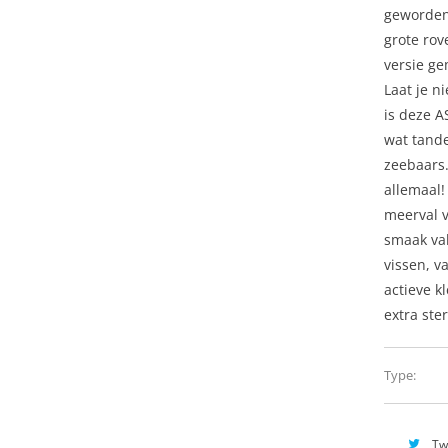
geworden
grote rov
versie ge
Laat je n
is deze A
wat tande
zeebaars
allemaal!
meerval v
smaak val
vissen, v
actieve k
extra st
Type:
Tw