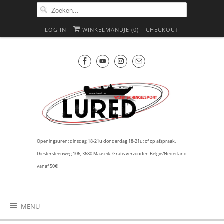
LOG IN
WINKELMANDJE (
0
)
CHECKOUT
Openingsuren: dinsdag 18-21u donderdag 18-21u; of op afspraak.
Diestersteenweg 106, 3680 Maaseik. Gratis verzonden België/Nederland
vanaf 50€!
MENU