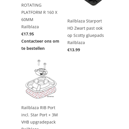
ROTATING
PLATFORM R 160 X
60MM
Railblaza Starport
Railblaza
HD Zwart past ook
€17.95
op Scotty gluepads
Contacteer ons om
Railblaza
te bestellen
€13.99
Railblaza RIB Port
incl. Star Port + 3M
VHB upgradepack