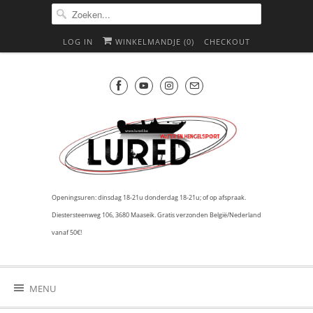
LOG IN
WINKELMANDJE (
0
)
CHECKOUT
Openingsuren: dinsdag 18-21u donderdag 18-21u; of op afspraak.
Diestersteenweg 106, 3680 Maaseik. Gratis verzonden België/Nederland
vanaf 50€!
MENU