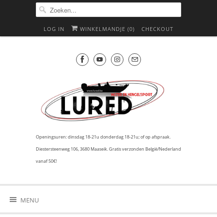
LOG IN
WINKELMANDJE (
0
)
CHECKOUT
Openingsuren: dinsdag 18-21u donderdag 18-21u; of op afspraak.
Diestersteenweg 106, 3680 Maaseik. Gratis verzonden België/Nederland
vanaf 50€!
MENU