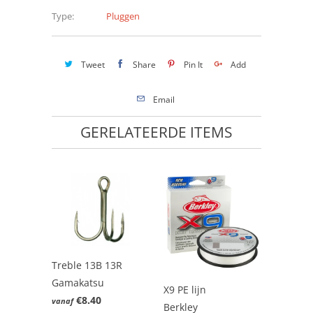
Type:
Pluggen
Tweet
Share
Pin It
Add
Email
GERELATEERDE ITEMS
Treble 13B 13R
Gamakatsu
X9 PE lijn
€8.40
vanaf
Berkley