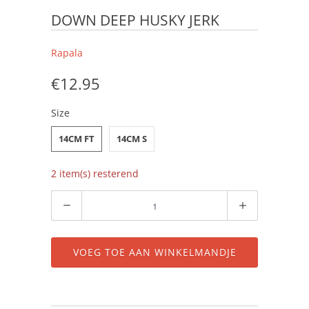
DOWN DEEP HUSKY JERK
Rapala
€12.95
Size
14CM FT
14CM S
2 item(s) resterend
Aantal
VOEG TOE AAN WINKELMANDJE