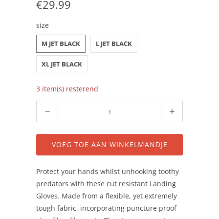
€29.99
size
M JET BLACK
L JET BLACK
XL JET BLACK
3 item(s) resterend
Aantal
VOEG TOE AAN WINKELMANDJE
Protect your hands whilst unhooking toothy
predators with these cut resistant Landing
Gloves. Made from a flexible, yet extremely
tough fabric, incorporating puncture proof