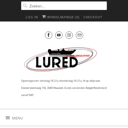
LOG IN
WINKELMANDJE (
0
)
CHECKOUT
Openingsuren: dinsdag 18-21u donderdag 18-21u; of op afspraak.
Diestersteenweg 106, 3680 Maaseik. Gratis verzonden België/Nederland
vanaf 50€!
MENU