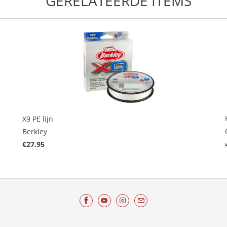
GERELATEERDE ITEMS
X9 PE lijn
Berkley
€27.95