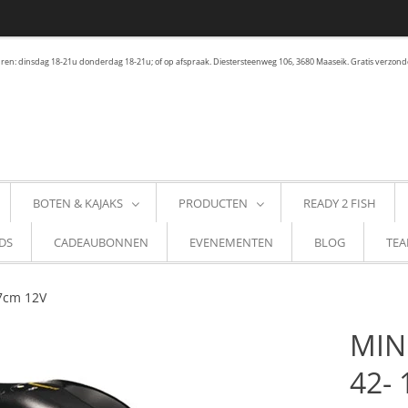
en: dinsdag 18-21u donderdag 18-21u; of op afspraak. Diestersteenweg 106, 3680 Maaseik. Gratis verzond
BOTEN & KAJAKS
PRODUCTEN
READY 2 FISH
DS
CADEAUBONNEN
EVENEMENTEN
BLOG
TEA
7cm 12V
MIN
42-