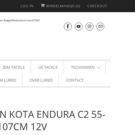
LOG IN
WINKELMANDJE (
0
)
CHECKOUT
en België/Nederland vanaf 50€!
JDM TACKLE
US TACKLE
TECHNIEKEN
M LURED
OVER LURED
CONTACT
N KOTA ENDURA C2 55-
 107CM 12V