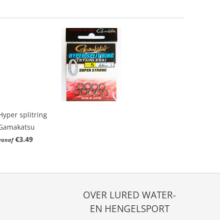
Hyper splitring
Gamakatsu
€3.49
vanaf
OVER LURED WATER-
EN HENGELSPORT