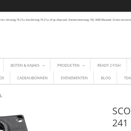
en: dinsdag 18-21u donderdag 18-21u; of op afspraak. Diestersteenweg 106, 3680 Maaseik. Gratis verzond
BOTEN & KAJAKS
PRODUCTEN
READY 2 FISH
DS
CADEAUBONNEN
EVENEMENTEN
BLOG
TEA
L
SCO
241