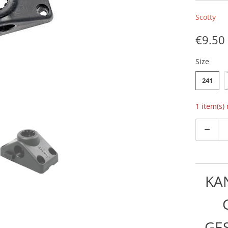
Scotty
€9.50
Size
241
1 item(s)
Aantal
KA
GE