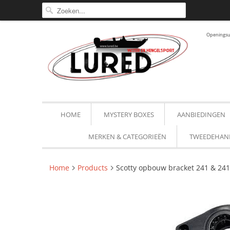
Openingsur
HOME
MYSTERY BOXES
AANBIEDINGEN
MERKEN & CATEGORIEËN
TWEEDEHAN
Home
Products
Scotty opbouw bracket 241 & 241