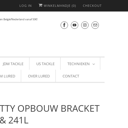
LOG IN
WINKELMANDJE (
0
)
CHECKOUT
en België/Nederland vanaf 50€!
JDM TACKLE
US TACKLE
TECHNIEKEN
M LURED
OVER LURED
CONTACT
TTY OPBOUW BRACKET
 & 241L