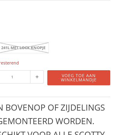
241L MET LOCK KNOPJE
 resterend
VOEG TOE AAN
WINKELMANDJE
N BOVENOP OF ZIJDELINGS
GEMONTEERD WORDEN.
SCHIKT VOOR ALLE SCOTTY