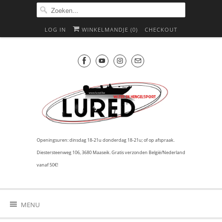
LOG IN
WINKELMANDJE (
0
)
CHECKOUT
Openingsuren: dinsdag 18-21u donderdag 18-21u; of op afspraak.
Diestersteenweg 106, 3680 Maaseik. Gratis verzonden België/Nederland
vanaf 50€!
MENU