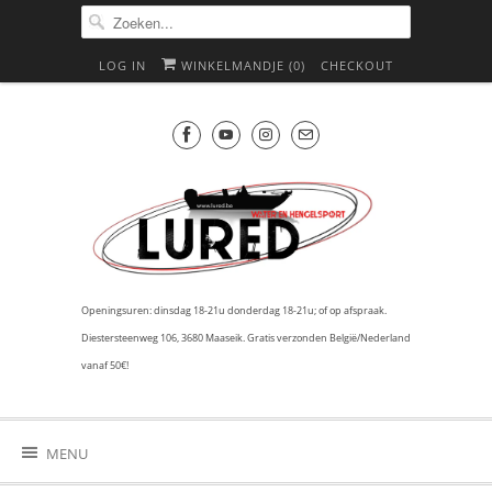
LOG IN
WINKELMANDJE (
0
)
CHECKOUT
Openingsuren: dinsdag 18-21u donderdag 18-21u; of op afspraak.
Diestersteenweg 106, 3680 Maaseik. Gratis verzonden België/Nederland
vanaf 50€!
MENU