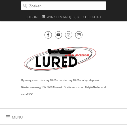
LOG IN
WINKELMANDJE (
0
)
CHECKOUT
Openingsuren: dinsdag 18-21u donderdag 18-21u; of op afspraak.
Diestersteenweg 106, 3680 Maaseik. Gratis verzonden België/Nederland
vanaf 50€!
MENU