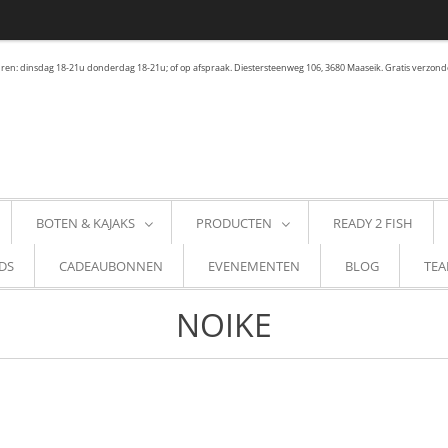
en: dinsdag 18-21u donderdag 18-21u; of op afspraak. Diestersteenweg 106, 3680 Maaseik. Gratis verzond
BOTEN & KAJAKS
PRODUCTEN
READY 2 FISH
DS
CADEAUBONNEN
EVENEMENTEN
BLOG
TEA
NOIKE