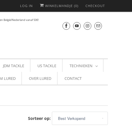
LOG IN
WINKELMANDJE (
0
)
CHECKOUT
en België/Nederland vanaf 50€!
JDM TACKLE
US TACKLE
TECHNIEKEN
M LURED
OVER LURED
CONTACT
Sorteer op: