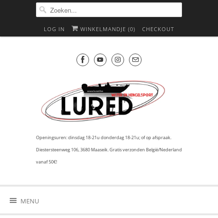
LOG IN
WINKELMANDJE (
0
)
CHECKOUT
Openingsuren: dinsdag 18-21u donderdag 18-21u; of op afspraak.
Diestersteenweg 106, 3680 Maaseik. Gratis verzonden België/Nederland
vanaf 50€!
MENU