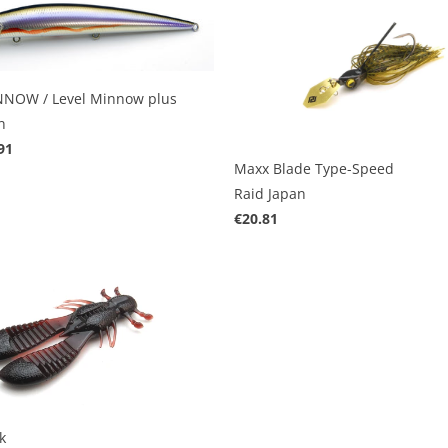
NNOW / Level Minnow plus
n
91
Maxx Blade Type-Speed
Raid Japan
€20.81
k