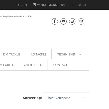
LOG IN
WINKELMANDJE (
0
)
CHECKOUT
en België/Nederland vanaf 50€!
JDM TACKLE
US TACKLE
TECHNIEKEN
M LURED
OVER LURED
CONTACT
Sorteer op: