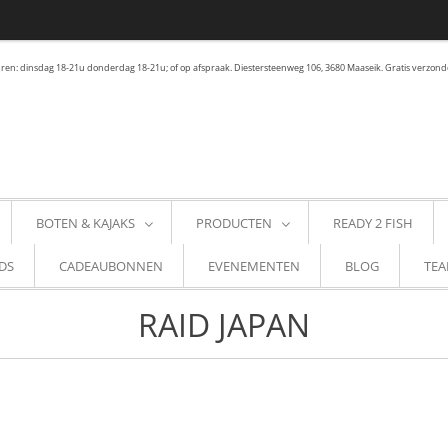
en: dinsdag 18-21u donderdag 18-21u; of op afspraak. Diestersteenweg 106, 3680 Maaseik. Gratis verzond
BOTEN & KAJAKS
PRODUCTEN
READY 2 FISH
DS
CADEAUBONNEN
EVENEMENTEN
BLOG
TEA
RAID JAPAN