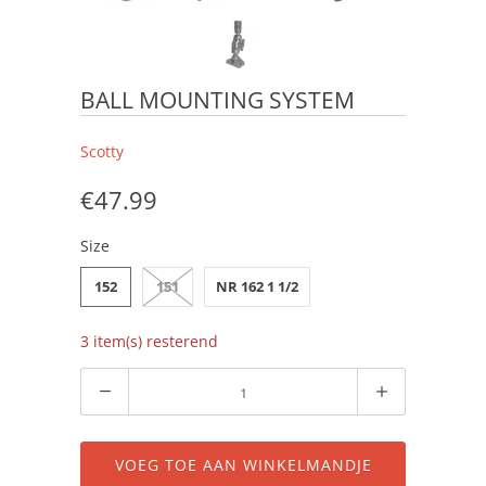
BALL MOUNTING SYSTEM
Scotty
€47.99
Size
152
151
NR 162 1 1/2
3 item(s) resterend
Aantal
VOEG TOE AAN WINKELMANDJE