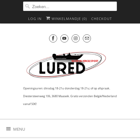
LOG IN
WINKELMANDJE (
0
)
CHECKOUT
Openingsuren: dinsdag 18-21u donderdag 18-21u; of op afspraak.
Diestersteenweg 106, 3680 Maaseik. Gratis verzonden België/Nederland
vanaf 50€!
MENU