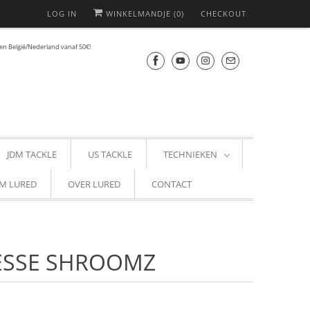
LOG IN
WINKELMANDJE (
0
)
CHECKOUT
en België/Nederland vanaf 50€!
JDM TACKLE
US TACKLE
TECHNIEKEN
M LURED
OVER LURED
CONTACT
ESSE SHROOMZ