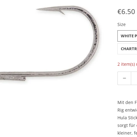
€6.50
Size
WHITE P
CHARTRE
2 item(s)
Aantal
Mit den F
Rig entwi
Hula Stic
sorgt fü
kleiner, 