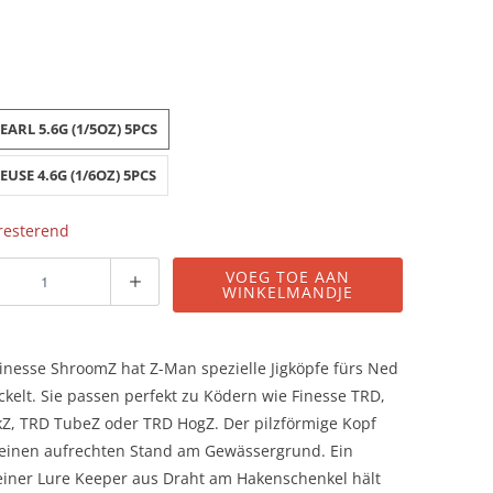
EARL 5.6G (1/5OZ) 5PCS
USE 4.6G (1/6OZ) 5PCS
 resterend
VOEG TOE AAN
WINKELMANDJE
inesse ShroomZ hat Z-Man spezielle Jigköpfe fürs Ned
ckelt. Sie passen perfekt zu Ködern wie Finesse TRD,
kZ, TRD TubeZ oder TRD HogZ. Der pilzförmige Kopf
r einen aufrechten Stand am Gewässergrund. Ein
feiner Lure Keeper aus Draht am Hakenschenkel hält