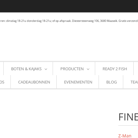
en: dinsdag 18-21u donderdag 18-21u; of op afspraak. Diestersteenweg 106, 3680 Maaseik. Gratis verzond
BOTEN & KAJAKS
PRODUCTEN
READY 2 FISH
DS
CADEAUBONNEN
EVENEMENTEN
BLOG
TEA
FIN
Z-Man